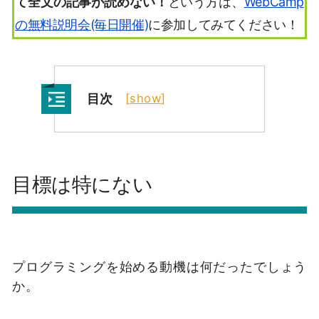
て全文の記事が読めない！
という方は、
WebCamp
の無料説明会(毎日開催)
に参加してみてください！
目次
[
show
]
目標は特にない
プログラミングを始める動機は何だったでしょう
か。