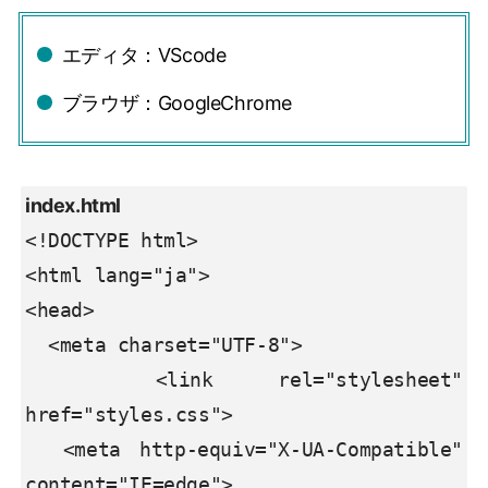
エディタ：VScode
ブラウザ：GoogleChrome
index.html
<!DOCTYPE html>

<html lang="ja">

<head>

  <meta charset="UTF-8">

  <link rel="stylesheet" 
href="styles.css">

  <meta http-equiv="X-UA-Compatible" 
content="IE=edge">
