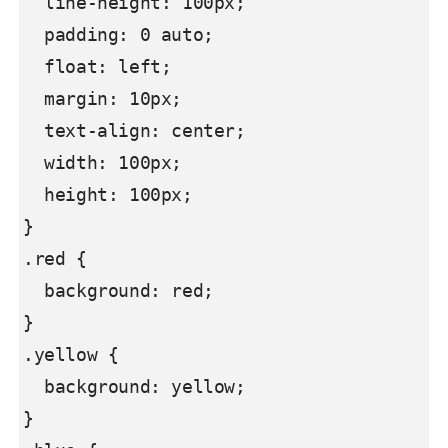
  line-height: 100px;

  padding: 0 auto;

  float: left;

  margin: 10px;

  text-align: center;

  width: 100px;

  height: 100px;

}

.red {

  background: red;

}

.yellow {

  background: yellow;

}
