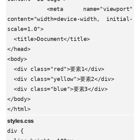
  <meta name="viewport" 
content="width=device-width, initial-
scale=1.0">

  <title>Document</title>

</head>

<body>

  <div class="red">要素1</div>

  <div class="yellow">要素2</div>

  <div class="blue">要素3</div>

</body>

</html>
div {
