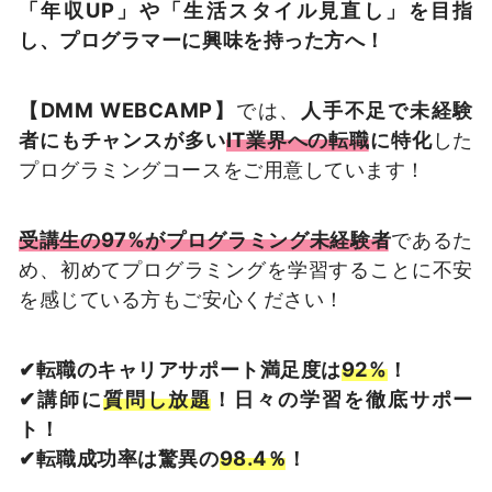
「年収UP」や「生活スタイル見直し」を目指
し、プログラマーに興味を持った方へ！
【DMM WEBCAMP】
では、
人手不足で未経験
者にもチャンスが多い
IT業界への転職
に特化
した
プログラミングコースをご用意しています！
受講生の97%がプログラミング未経験者
であるた
め、初めてプログラミングを学習することに不安
を感じている方もご安心ください！
✔転職のキャリアサポート満足度は
92%
！
✔講師に
質問し放題
！日々の学習を徹底サポー
ト！
✔転職成功率は驚異の
98.4％
！