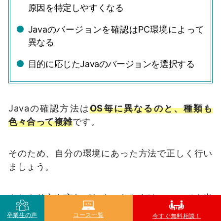
原因を特定しやすくなる
Javaのバージョンを確認はPC環境によって
異なる
目的に応じたJavaのバージョンを選択する
Javaの確認方法は
OS毎に異なるのと、種類も
色々合って複雑
です。
そのため、自分の環境にあった方法で正しく行い
ましょう。
もしやり方を忘れてしまったときは、いつでも当
記事まで戻ってきてくださいね。
卒業生の声
コース一覧
今すぐ無料相談！