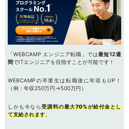
「WEBCAMP エンジニア転職」では
最短12週
間
でITエンジニアを目指すことが可能です！
WEBCAMPの卒業生は転職後に年収もUP！
（例：年収250万円→500万円）
しかも今なら
受講料の最大70%が給付金とし
て支給されます
。