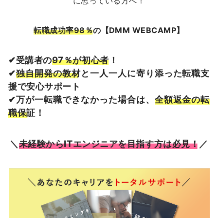
に思っている方へ！
転職成功率98％
の【DMM WEBCAMP】
✔︎受講者の
97％が初心者
！
✔︎
独自開発の教材
と一人一人に寄り添った転職支
援で安心サポート
✔︎万が一転職できなかった場合は、
全額返金の転
職保証
！
＼
未経験からITエンジニアを目指す方は必見！
／