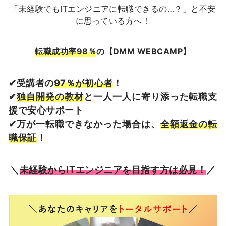
「未経験でもITエンジニアに転職できるの…？」と不安
に思っている方へ！
転職成功率98％
の【DMM WEBCAMP】
✔︎受講者の
97％が初心者
！
✔︎
独自開発の教材
と一人一人に寄り添った転職支
援で安心サポート
✔︎万が一転職できなかった場合は、
全額返金の転
職保証
！
＼
未経験からITエンジニアを目指す方は必見！
／