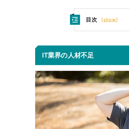
目次
[
show
]
IT業界の人材不足