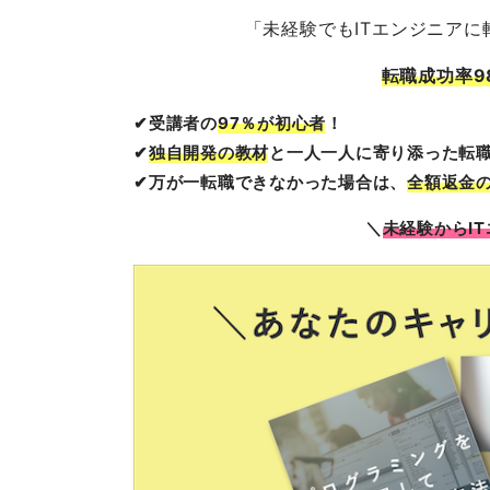
「未経験でもITエンジニア
転職成功率9
✔︎受講者の
97％が初心者
！
✔︎
独自開発の教材
と一人一人に寄り添った転
✔︎万が一転職できなかった場合は、
全額返金
＼
未経験からI