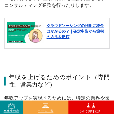
コンサルティング業務を行ったりします。
年収を上げるためのポイント（専門
性、営業力など）
年収アップを実現するためには、特定の業界や技
術領域に特化することが効果的です。医療、金
融、教育などの業界に特化したり、UX/UI、フロ
卒業生の声
コース一覧
今すぐ無料相談！