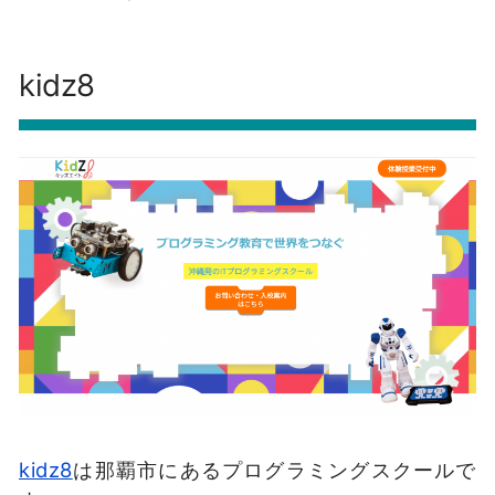
kidz8
kidz8
は那覇市にあるプログラミングスクールで