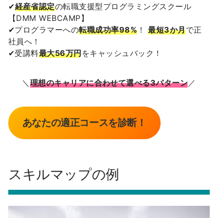
✔
経産省認定
の転職支援型プログラミングスクール
【DMM WEBCAMP】
✔プログラマーへの
転職成功率98%
！
最短3か月
で正
社員へ！
✔受講料
最大56万円
をキャッシュバック！
＼
理想のキャリアに合わせて選べる3パターン
／
あなたの適正コースを診断！
スキルマップの例