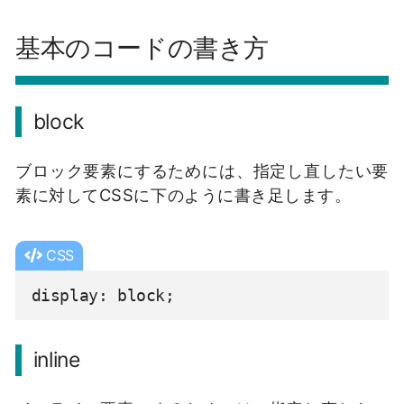
.block{

</span>

基本のコードの書き方
display: block;
	<span class="
inline-block
">インライ
}
ンブロック要素</span>

	<span class="
inline-block
">インライ
block
ンブロック要素</span>

	<span class="
inline-block
">インライ
ブロック要素にするためには、指定し直したい要
素に対してCSSに下のように書き足します。
ンブロック要素</span>

	<span class="
inline-block
">インライ
ンブロック要素</span>

CSS
	<span class="
inline-block
">インライ
display: block;
ンブロック要素</span>

	<span class="
block
">ブロック要素
inline
</span>

	<span class="
block
">ブロック要素