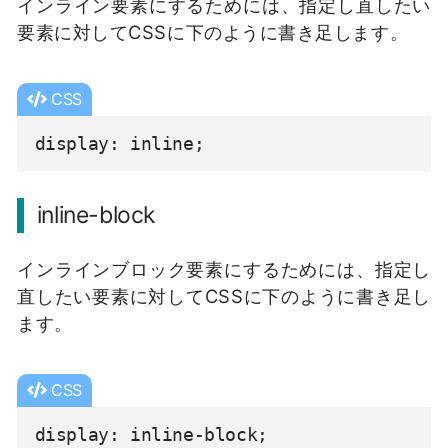
インライン要素にするためには、指定し直したい
</span>

要素に対してCSSに下のように書き足します。
	<span class="
block
">ブロック要素
</span>

CSS
	<span class="
block
">ブロック要素
</span>

display: inline;
	<span class="
block
">ブロック要素
</span>

inline-block
    </div>

</body>

インラインブロック要素にするためには、指定し
</html>
直したい要素に対してCSSに下のように書き足し
ます。
CSS
display: inline-block;