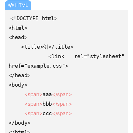
HTML
<!DOCTYPE html>

<html>

<head>

    <title>例</title>

    <link rel="stylesheet" 
href="example.css">

</head>

<body>

<span>
aaa
</span>
<span>
bbb
</span>
<span>
ccc
</span>
</body>

</html>