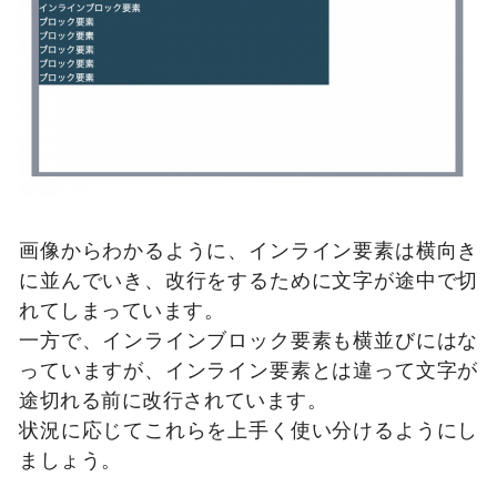
*{

    <title>例</title>

  margin: 0;

    <link rel="stylesheet" 
  padding:0;

href="example.css">

}

</head>

.box{

<body>

  width: 500px;

    <div class="box">

  background-color: #174a5c;

        <span class="
inline
">インライン要素
  color: white;

画像からわかるように、インライン要素は横向き
</span>

}

に並んでいき、改行をするために文字が途中で切
        <span class="
inline
">インライン要素
れてしまっています。
.inline {

</span>

一方で、インラインブロック要素も横並びにはな
display: inline;
        <span class="
inline
">インライン要素
っていますが、インライン要素とは違って文字が
}

</span>

途切れる前に改行されています。
.inline-block{

        <span class="
inline
">インライン要素
状況に応じてこれらを上手く使い分けるようにし
display: inline-block;
ましょう。
</span>

}

	<span class="
inline
">インライン要素