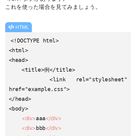
これを使った場合を見てみましょう。
HTML
<!DOCTYPE html>

<html>

<head>

    <title>例</title>

    <link rel="stylesheet" 
href="example.css">

</head>

<body>

<div>
aaa
</div>
<div>
bbb
</div>