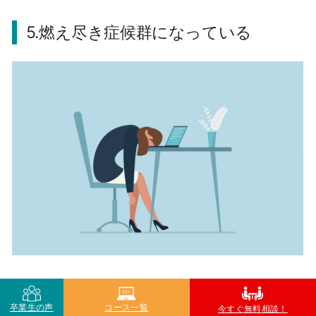
5.燃え尽き症候群になっている
精力的に仕事に打ち込んできたのに、まるで燃え
尽きたかのように、仕事に対するやる気や情熱を
卒業生の声
コース一覧
今すぐ無料相談！