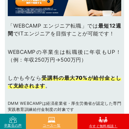
「WEBCAMP エンジニア転職」では
最短12週
間
でITエンジニアを目指すことが可能です！
WEBCAMPの卒業生は転職後に年収もUP！
（例：年収250万円→500万円）
しかも今なら
受講料の最大70%が給付金とし
て支給されます
。
DMM WEBCAMPは経済産業省・厚生労働省が認定した専門
実践教育訓練給付金制度の対象です
卒業生の声
コース一覧
DMM WEBCAMPについてもっと詳しく
今すぐ無料相談！