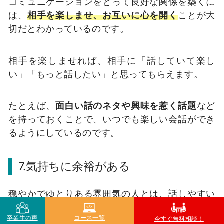
コミュニケーションをとって良好な関係を築くに
は、
相手を楽しませ、お互いに心を開く
ことが大
切だとわかっているのです。
相手を楽しませれば、相手に「話していて楽し
い」「もっと話したい」と思ってもらえます。
たとえば、
面白い話のネタや興味を惹く話題
など
を持っておくことで、いつでも楽しい会話ができ
るようにしているのです。
7.気持ちに余裕がある
穏やかでゆとりある雰囲気の人とは、話しやすい
と感じるのではないでしょうか。
卒業生の声
コース一覧
今すぐ無料相談！
コミュニケーション力が高い人は、いつも気持ち