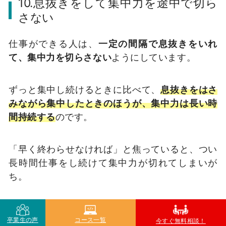
10.息抜きをして集中力を途中で切ら
さない
仕事ができる人は、
一定の間隔で息抜きをいれ
て、集中力を切らさない
ようにしています。
ずっと集中し続けるときに比べて、
息抜きをはさ
みながら集中したときのほうが、集中力は長い時
間持続する
のです。
「早く終わらせなければ」と焦っていると、つい
長時間仕事をし続けて集中力が切れてしまいが
ち。
どんなときでも休憩をはさんで息抜きをすること
卒業生の声
コース一覧
で、自分の集中力をうまく保っています。
今すぐ無料相談！