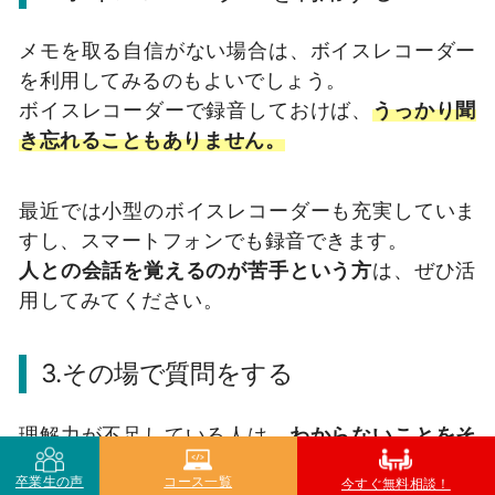
メモを取る自信がない場合は、ボイスレコーダー
を利用してみるのもよいでしょう。
ボイスレコーダーで録音しておけば、
うっかり聞
き忘れることもありません。
最近では小型のボイスレコーダーも充実していま
すし、スマートフォンでも録音できます。
人との会話を覚えるのが苦手という方
は、ぜひ活
用してみてください。
3.その場で質問をする
理解力が不足している人は、
わからないことをそ
のままにしてしまいがち
です。
卒業生の声
コース一覧
今すぐ無料相談！
しかしそれでは
いつまでも状況は変わりません。