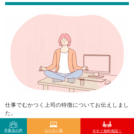
仕事でむかつく上司の特徴についてお伝えしまし
た。
「こういう上司、いるいる」と実感を持って読ま
れた方もいるでしょう。
卒業生の声
コース一覧
今すぐ無料相談！