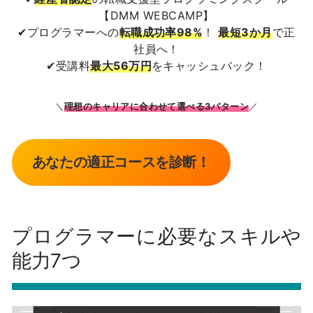
【DMM WEBCAMP】
✔プログラマーへの
転職成功率98%
！
最短3か月
で正
社員へ！
✔受講料
最大56万円
をキャッシュバック！
＼
理想のキャリアに合わせて選べる3パターン
／
あなたの適正コースを診断！
プログラマーに必要なスキルや
能力7つ