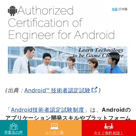
(出典：
Android™ 技術者認定試験
)
「
Android技術者認定試験制度
」は、
Androidの
アプリケーション開発スキルやプラットフォーム
開発者の技術力を測る
試験です。
卒業生の声
コース一覧
今すぐ無料相談！