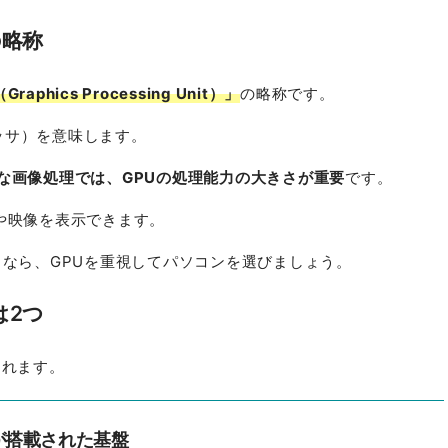
の略称
phics Processing Unit）」
の略称です。
ッサ）を意味します。
な画像処理では、GPUの処理能力の大きさが重要
です。
や映像を表示できます。
るなら、GPUを重視してパソコンを選びましょう。
は2つ
られます。
が搭載された基盤