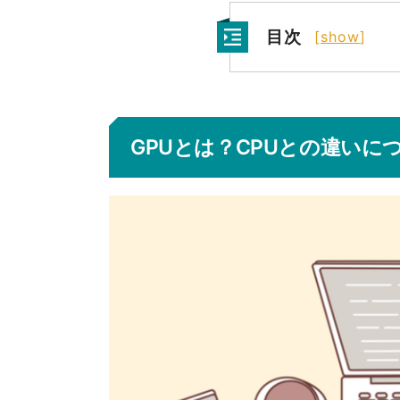
目次
[
show
]
GPUとは？CPUとの違いに