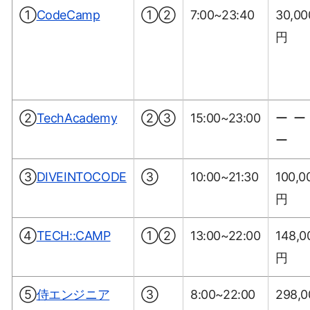
①
CodeCamp
①②
7:00~23:40
30,00
円
②
TechAcademy
②③
15:00~23:00
ーー
ー
③
DIVEINTOCODE
③
10:00~21:30
100,0
円
④
TECH::CAMP
①②
13:00~22:00
148,0
円
⑤
侍エンジニア
③
8:00~22:00
298,0