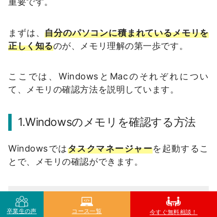
重要です。
まずは、
自分のパソコンに積まれているメモリを
正しく知る
のが、メモリ理解の第一歩です。
ここでは、WindowsとMacのそれぞれについ
て、メモリの確認方法を説明しています。
1.Windowsのメモリを確認する方法
Windowsでは
タスクマネージャー
を起動するこ
とで、メモリの確認ができます。
STEP.1
卒業生の声
コース一覧
今すぐ無料相談！
「Ctrl＋Shift＋Esc」で押下する