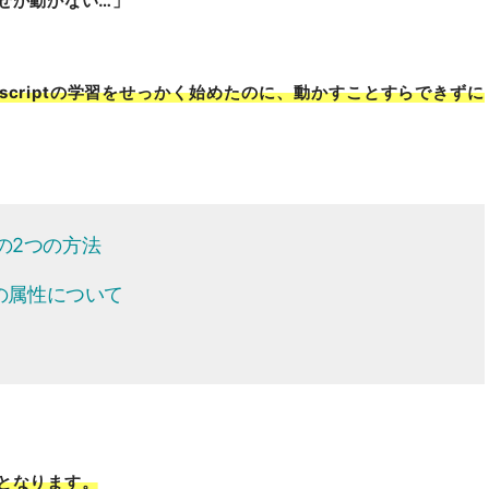
なぜか動かない…」
vascriptの学習をせっかく始めたのに、動かすことすらできずに
ための2つの方法
tタグの属性について
プとなります。