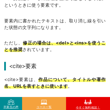
というときに使う要素です。
要素内に書かれたテキストは、取り消し線を引い
た状態の文字列になります。
ただし、
修正の場合は、<del>と<ins>を使うこ
とを推奨
されています。
<cite>要素
<cite>要素は、
作品について、タイトルや著作
名、URLを表すときに使います
。
引用を示す<blockquote>内のタイトルとしても
卒業生の声
コース一覧
使用されます。
今すぐ無料相談！