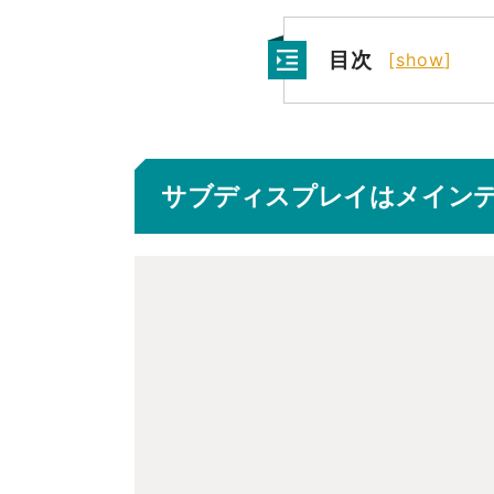
目次
[
show
]
サブディスプレイはメイン