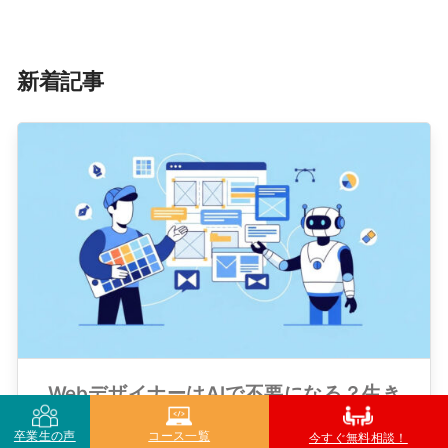
新着記事
WebデザイナーはAIで不要になる？生き
残るための必須スキルと活用術
卒業生の声
コース一覧
今すぐ無料相談！