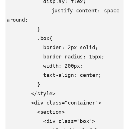
            display: flex;

            justify-content: space-
around;

          }

          .box{

            border: 2px solid;

            border-radius: 15px;

            width: 200px;

            text-align: center;

          }

        </style>

        <div class="container">

          <section>

            <div class="box">
