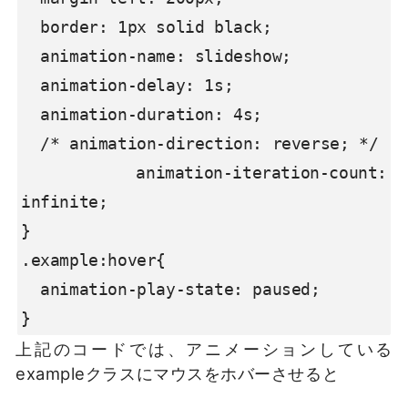
  border: 1px solid black;

  animation-name: slideshow;

  animation-delay: 1s;

  animation-duration: 4s;

  /* animation-direction: reverse; */

  animation-iteration-count: 
infinite;

}

.example:hover{

  animation-play-state: paused;

}
上記のコードでは、アニメーションしている
exampleクラスにマウスをホバーさせると