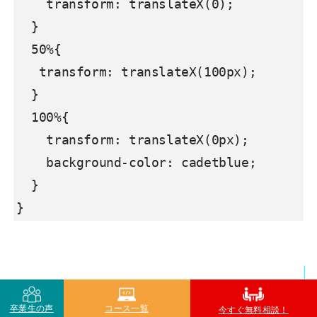
    transform: translateX(0);

  }

  50%{

   transform: translateX(100px);

  }

  100%{

    transform: translateX(0px);

    background-color: cadetblue;

  }

}
卒業生の声
コース一覧
今すぐ無料相談！