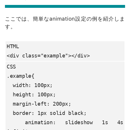
ここでは、簡単なanimation設定の例を紹介しま
す。
HTML

<div class="example"></div>
CSS

.example{

  width: 100px;

  height: 100px;

  margin-left: 200px;

  border: 1px solid black;

  animation: slideshow 1s 4s 