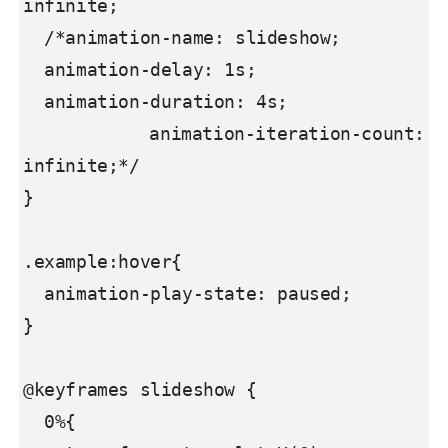
infinite;

  /*animation-name: slideshow;

  animation-delay: 1s;

  animation-duration: 4s;

  animation-iteration-count: 
infinite;*/

}

.example:hover{

  animation-play-state: paused;

}

@keyframes slideshow {

  0%{
