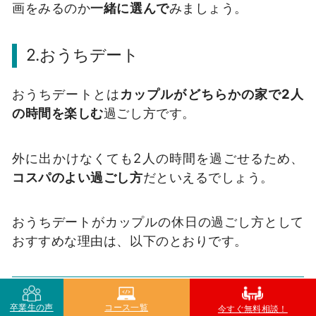
画をみるのか
一緒に選んで
みましょう。
2.おうちデート
おうちデートとは
カップルがどちらかの家で2人
の時間を楽しむ
過ごし方です。
外に出かけなくても2人の時間を過ごせるため、
コスパのよい過ごし方
だといえるでしょう。
おうちデートがカップルの休日の過ごし方として
おすすめな理由は、以下のとおりです。
自然体で楽しめる
卒業生の声
コース一覧
今すぐ無料相談！