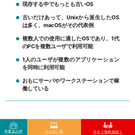
現存する中でもっとも古いOS
古いだけあって、Unixから派生したOS
は多く、macOSがその代表例
複数人での使用に適したOSであり、1代
のPCを複数ユーザで利用可能
1人のユーザが複数のアプリケーション
を同時に利用可能
おもにサーバやワークステーションで稼
働している
このように、
最古のOSであり、シェアは低いも
のの、まだまだ現役で動いており、数々の派生を
卒業生の声
コース一覧
今すぐ無料相談！