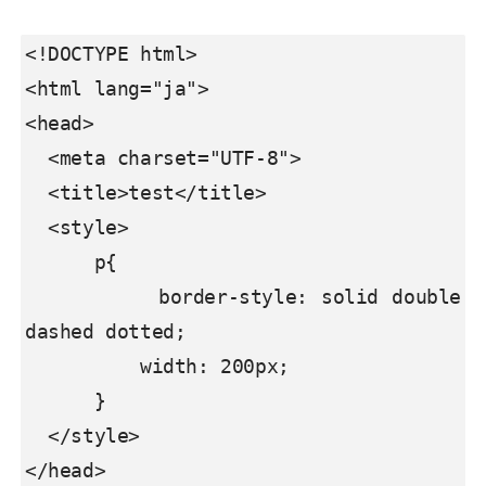
<!DOCTYPE html>

<html lang="ja">

<head>

  <meta charset="UTF-8">

  <title>test</title>

  <style>

      p{

          border-style: solid double 
dashed dotted;

          width: 200px;

      }

  </style>

</head>
