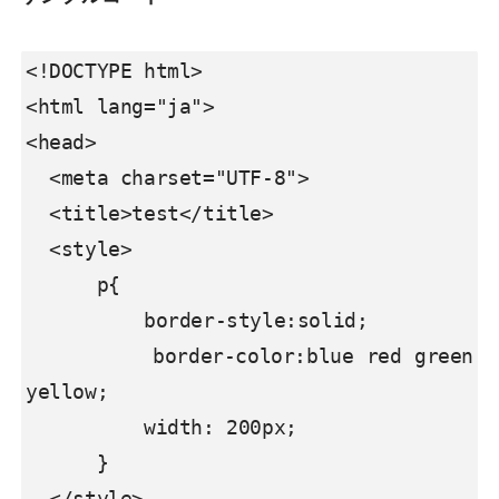
<!DOCTYPE html>

<html lang="ja">

<head>

  <meta charset="UTF-8">

  <title>test</title>

  <style>

      p{

          border-style:solid;

          border-color:blue red green 
yellow;

          width: 200px;

      }

  </style>
