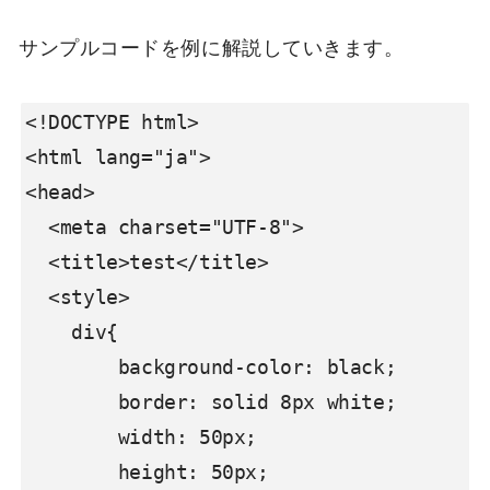
サンプルコードを例に解説していきます。
<!DOCTYPE html>

<html lang="ja">

<head>

  <meta charset="UTF-8">

  <title>test</title>

  <style>

    div{

        background-color: black;

        border: solid 8px white;

        width: 50px;

        height: 50px;
