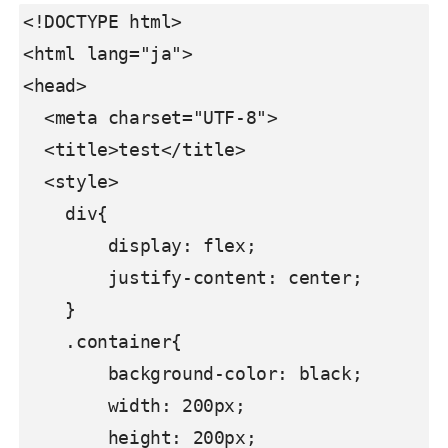
<!DOCTYPE html>

<html lang="ja">

<head>

  <meta charset="UTF-8">

  <title>test</title>

  <style>

    div{

        display: flex;

        justify-content: center;

    }

    .container{

        background-color: black;

        width: 200px;

        height: 200px;
