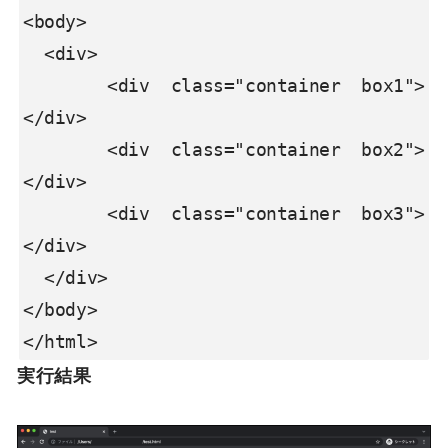
<body>

  <div>

    <div class="container box1">
</div>

    <div class="container box2">
</div>

    <div class="container box3">
</div>

  </div>

</body>

</html>
実行結果