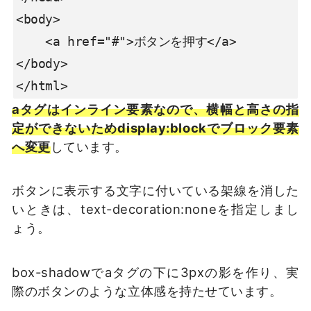
<body>

    <a href="#">ボタンを押す</a>

</body>

</html>
aタグはインライン要素なので、横幅と高さの指
定ができないためdisplay:blockでブロック要素
へ変更
しています。
ボタンに表示する文字に付いている架線を消した
いときは、text-decoration:noneを指定しまし
ょう。
box-shadowでaタグの下に3pxの影を作り、実
際のボタンのような立体感を持たせています。