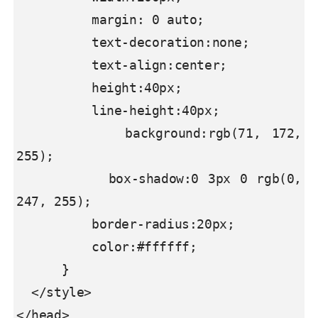
          margin: 0 auto;

          text-decoration:none;

          text-align:center;

          height:40px;

          line-height:40px;

          background:rgb(71, 172, 
          box-shadow:0 3px 0 rgb(0, 
          border-radius:20px;

          color:#ffffff;

      }

  </style>

</head>
