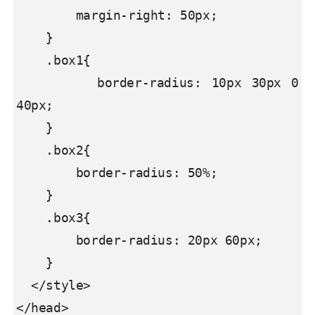
        margin-right: 50px;

    }

    .box1{

        border-radius: 10px 30px 0 
40px;

    }

    .box2{

        border-radius: 50%;

    }

    .box3{

        border-radius: 20px 60px;

    }

  </style>

</head>
