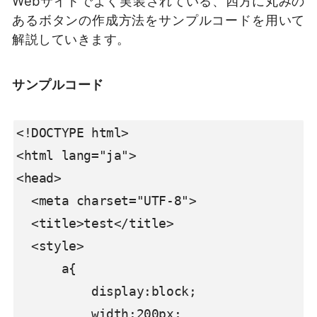
Webサイトでよく実装されている、四方に丸みの
あるボタンの作成方法をサンプルコードを用いて
解説していきます。
サンプルコード
<!DOCTYPE html>

<html lang="ja">

<head>

  <meta charset="UTF-8">

  <title>test</title>

  <style>

      a{

          display:block;

          width:200px;
