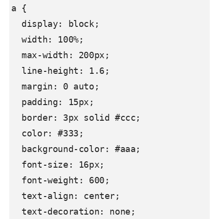
a {

  display: block;

  width: 100%;

  max-width: 200px;

  line-height: 1.6;

  margin: 0 auto;

  padding: 15px;

  border: 3px solid #ccc;

  color: #333;

  background-color: #aaa;

  font-size: 16px;

  font-weight: 600;

  text-align: center;

  text-decoration: none;
