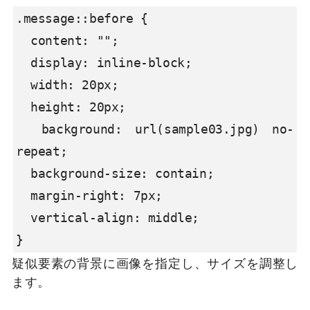
.message::before {

  content: "";

  display: inline-block;

  width: 20px;

  height: 20px;

  background: url(sample03.jpg) no-
repeat;

  background-size: contain;

  margin-right: 7px;

  vertical-align: middle;

}
疑似要素の背景に画像を指定し、サイズを調整し
ます。