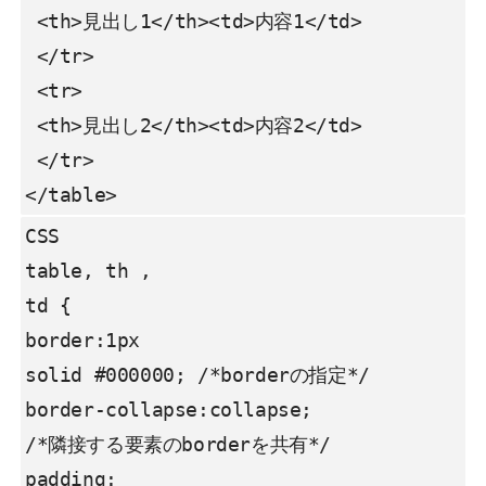
 <th>見出し1</th><td>内容1</td>

 </tr>

 <tr>

 <th>見出し2</th><td>内容2</td>

 </tr>

</table>
CSS

table, th ,

td {

border:1px

solid #000000; /*borderの指定*/

border-collapse:collapse;

/*隣接する要素のborderを共有*/

padding:
