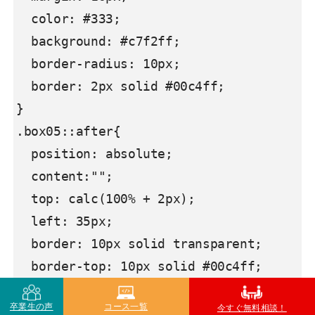
  color: #333;

  background: #c7f2ff;

  border-radius: 10px;

  border: 2px solid #00c4ff;

}

.box05::after{

  position: absolute;

  content:"";

  top: calc(100% + 2px);

  left: 35px;

  border: 10px solid transparent;

  border-top: 10px solid #00c4ff;

  width: 0;

卒業生の声
コース一覧
今すぐ無料相談！
  height: 0;
