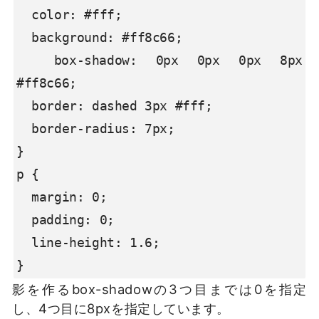
  color: #fff;

  background: #ff8c66;

  box-shadow: 0px 0px 0px 8px 
#ff8c66;

  border: dashed 3px #fff;

  border-radius: 7px;

}

p {

  margin: 0; 

  padding: 0;

  line-height: 1.6;

}
影を作るbox-shadowの3つ目までは0を指定
し、4つ目に8pxを指定しています。