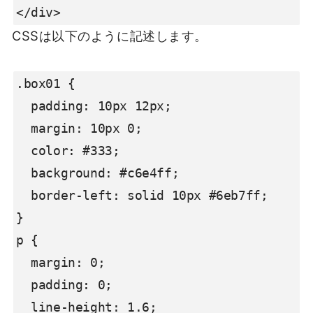
</div>
CSSは以下のように記述します。
.box01 {

  padding: 10px 12px;

  margin: 10px 0;

  color: #333;

  background: #c6e4ff;

  border-left: solid 10px #6eb7ff;

}

p {

  margin: 0; 

  padding: 0;

  line-height: 1.6;
