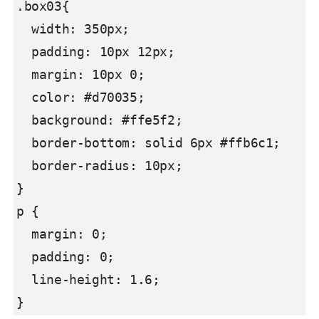
.box03{

  width: 350px;

  padding: 10px 12px;

  margin: 10px 0;

  color: #d70035;

  background: #ffe5f2;

  border-bottom: solid 6px #ffb6c1;

  border-radius: 10px;

}

p {

  margin: 0; 

  padding: 0;

  line-height: 1.6;

}