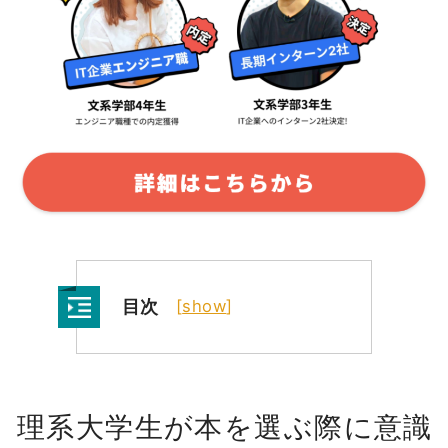
目次
[
show
]
理系大学生が本を選ぶ際に意識