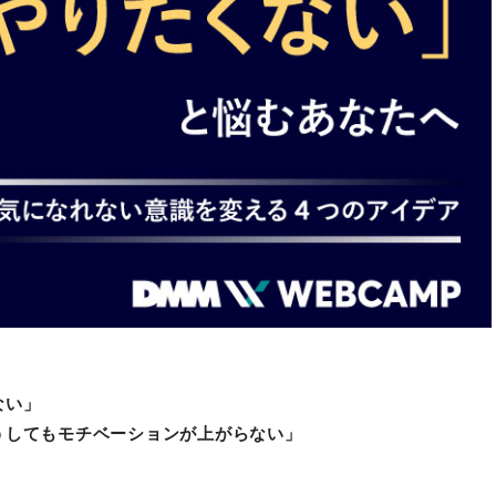
ない」
うしてもモチベーションが上がらない
」