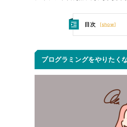
目次
[
show
]
プログラミングをやりたくな