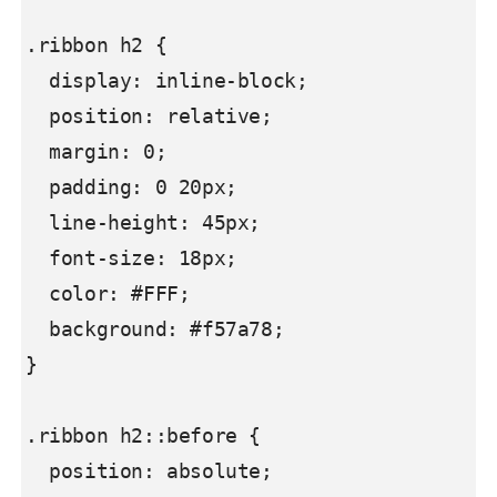
.ribbon h2 {

  display: inline-block;

  position: relative;

  margin: 0;

  padding: 0 20px;

  line-height: 45px;

  font-size: 18px;

  color: #FFF;

  background: #f57a78;

}

.ribbon h2::before {

  position: absolute;
