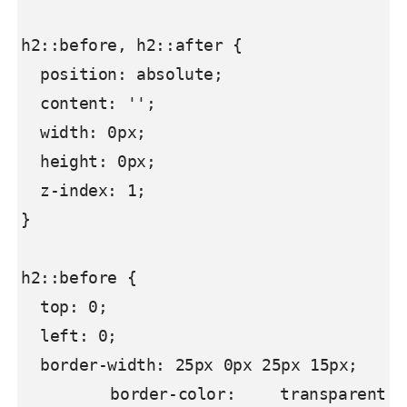
h2::before, h2::after {

  position: absolute;

  content: '';

  width: 0px;

  height: 0px;

  z-index: 1;

}

h2::before {

  top: 0;

  left: 0;

  border-width: 25px 0px 25px 15px;

  border-color: transparent 