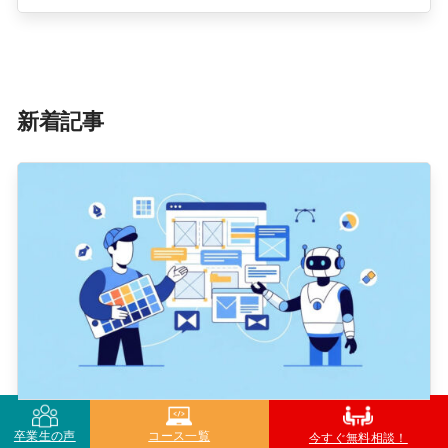
新着記事
WebデザイナーはAIで不要になる？生き
卒業生の声
コース一覧
今すぐ無料相談！