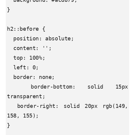
}

h2::before {

  position: absolute;

  content: '';

  top: 100%;

  left: 0;

  border: none;

  border-bottom: solid 15px 
transparent;

  border-right: solid 20px rgb(149, 
158, 155);

}
