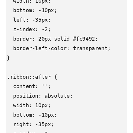
  width: 10px;

  bottom: -10px;

  left: -35px;

  z-index: -2;

  border: 20px solid #fc9492;

  border-left-color: transparent;

}

.ribbon::after {

  content: '';

  position: absolute;

  width: 10px;

  bottom: -10px;

  right: -35px;
