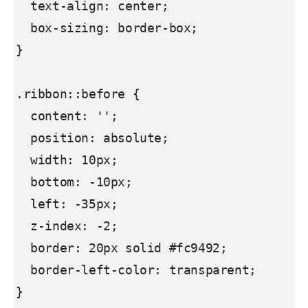
  text-align: center;

  box-sizing: border-box;

}

.ribbon::before {

  content: '';

  position: absolute;

  width: 10px;

  bottom: -10px;

  left: -35px;

  z-index: -2;

  border: 20px solid #fc9492;

  border-left-color: transparent;

}
