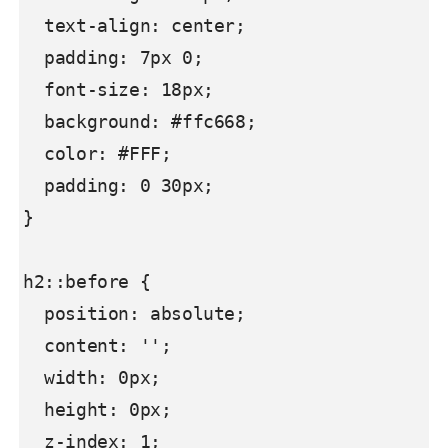
  text-align: center;

  padding: 7px 0;

  font-size: 18px;

  background: #ffc668;

  color: #FFF;

  padding: 0 30px;

}

h2::before {

  position: absolute;

  content: '';

  width: 0px;

  height: 0px;

  z-index: 1;
