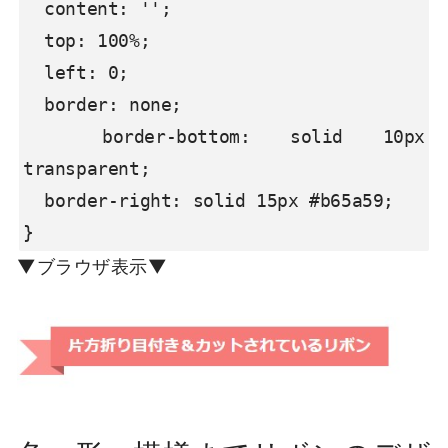
  content: '';

  top: 100%;

  left: 0;

  border: none;

  border-bottom: solid 10px 
transparent;

  border-right: solid 15px #b65a59;

}
▼ブラウザ表示▼