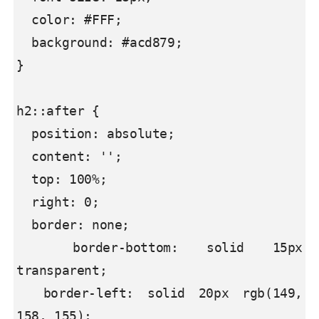
  color: #FFF;

  background: #acd879;

}

h2::after {

  position: absolute;

  content: '';

  top: 100%;

  right: 0;

  border: none;

  border-bottom: solid 15px 
transparent;

  border-left: solid 20px rgb(149, 
158, 155);
