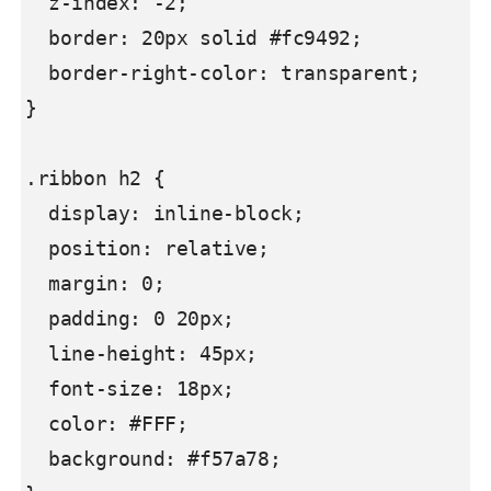
  z-index: -2;

  border: 20px solid #fc9492;

  border-right-color: transparent;

}

.ribbon h2 {

  display: inline-block;

  position: relative;

  margin: 0;

  padding: 0 20px;

  line-height: 45px;

  font-size: 18px;

  color: #FFF;

  background: #f57a78;
