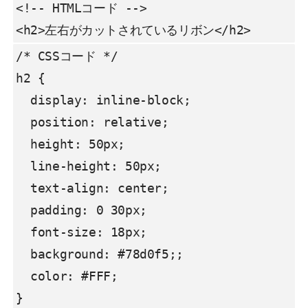
<!-- HTMLコード -->

<h2>左右がカットされているリボン</h2>
/* CSSコード */

h2 {

  display: inline-block;

  position: relative;

  height: 50px;

  line-height: 50px;

  text-align: center;

  padding: 0 30px;

  font-size: 18px;

  background: #78d0f5;;

  color: #FFF;

}
