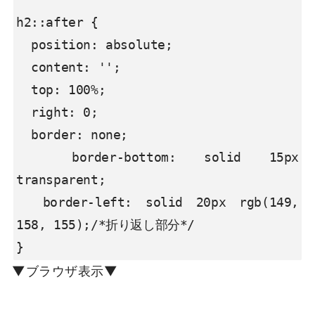
h2::after {

  position: absolute;

  content: '';

  top: 100%;

  right: 0;

  border: none;

  border-bottom: solid 15px 
transparent;

  border-left: solid 20px rgb(149, 
158, 155);/*折り返し部分*/

}
▼ブラウザ表示▼