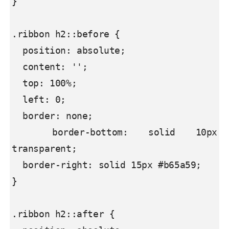
}

.ribbon h2::before {

  position: absolute;

  content: '';

  top: 100%;

  left: 0;

  border: none;

  border-bottom: solid 10px 
transparent;

  border-right: solid 15px #b65a59;

}

.ribbon h2::after {
