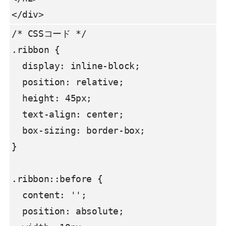
</div>
/* CSSコード */

.ribbon {

  display: inline-block;

  position: relative;

  height: 45px;

  text-align: center;

  box-sizing: border-box;

}

.ribbon::before {

  content: '';

  position: absolute;
