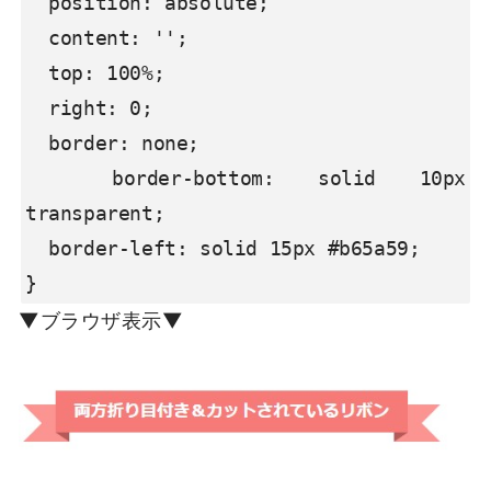
  position: absolute;

  content: '';

  top: 100%;

  right: 0;

  border: none;

  border-bottom: solid 10px 
transparent;

  border-left: solid 15px #b65a59;

}
▼ブラウザ表示▼