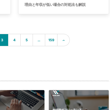
理由と年収が低い場合の対処法も解説
…
3
4
5
159