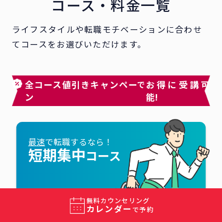
コース・料金一覧
ライフスタイルや転職モチベーションに合わせ
てコースをお選びいただけます。
全コース値引きキャンペー
お得に受講可
で
ン
能!
最速
で転職するなら！
短期集中
コース
無料カウンセリング
適用価格
カレンダー
値引きキャンペーン
で予約