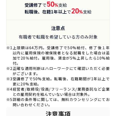
50
受講修了
で
%
支給
20
転職後、在籍1年以上
で
%
支給
注意点
有職者で転職を希望している方のみ対象
※1
上限額は64万円。受講修了で50%給付、修了後１年
以内に雇用保険の被保険者となる就職をした場合は追
加で20％給付。雇用後、賃金が5%上昇したら10%給
付。
※2
正確な適用判断はハローワークにて確認いただく必要
がございます。
※3
受講修了で50%支給。転職後、在籍期間が1年以上で
更に20%支給。
※4
経営者/取締役/役員/フリーランス/業務委託など企業
との雇用契約を結んでいない場合は対象外。
※5
詳細の条件等に関しては、無料カウンセリングにてお
問い合わせください。
注意事項