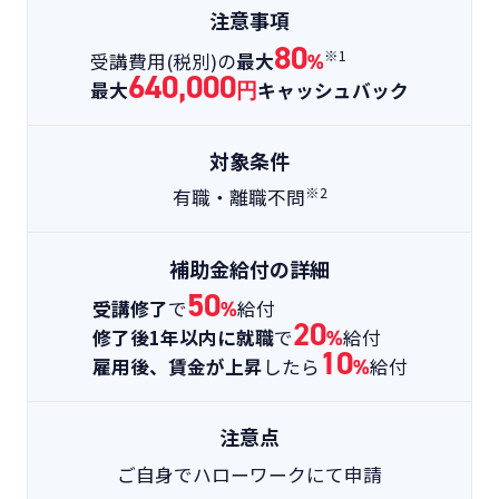
注意事項
80
※1
受講費用(税別)の
最大
%
640,000
最大
円
キャッシュバック
対象条件
※2
有職・離職不問
補助金給付の詳細
50
受講修了
で
%
給付
20
修了後1年以内に就職
で
%
給付
10
雇用後、賃金が上昇
したら
%
給付
注意点
ご自身でハローワークにて申請