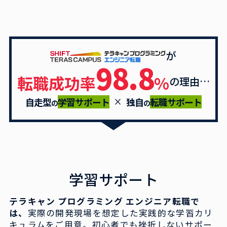
が
98.8
転職成功率
%
の理由…
自走型
学習サポート
独自
転職サポート
の
の
学習サポート
テラキャン プログラミング エンジニア転職で
は、
実際の開発現場を想定した実践的な学習カリ
キュラムをご
用意。初心者でも挫折しないサポー