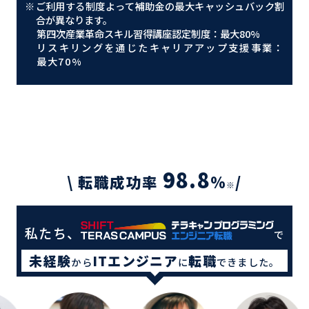
※
ご利用する制度よって補助金の最大キャッシュバック割
合が異なります。
第四次産業革命スキル習得講座認定制度：最大80%
リスキリングを通じたキャリアアップ支援事業：
最大70%
98.8
\ 転職成功率
%
/
※
私たち、
で
未経験
ITエンジニア
転職
から
に
できました。