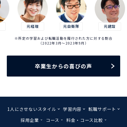
元経理
元自衛隊
元建設
元
※所定の学習および転職活動を履行された方に対する割合
（2022年3月～2023年9月）
卒業生からの喜びの声
1人にさせないスタイル
学習内容
転職サポート
採用企業
コース
料金・コース比較