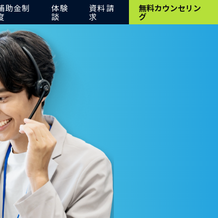
補助金制
体験
資料請
無料カウンセリン
度
談
求
グ