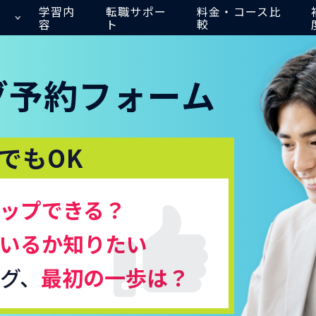
学習内
転職サポー
料金・コース比
容
ト
較
グ
予約フォーム
でもOK
ップできる？
いるか知りたい
グ、
最初の一歩は？