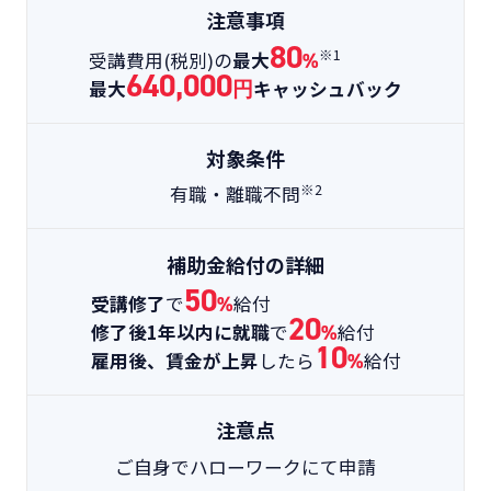
注意事項
80
※1
受講費用(税別)の
最大
%
640,000
最大
円
キャッシュバック
対象条件
※2
有職・離職不問
補助金給付の詳細
50
受講修了
で
%
給付
20
修了後1年以内に就職
で
%
給付
10
雇用後、賃金が上昇
したら
%
給付
注意点
ご自身でハローワークにて申請