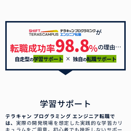
が
98.8
転職成功率
%
の理由…
自走型
学習サポート
独自
転職サポート
の
の
学習サポート
テラキャン プログラミング エンジニア転職で
は、
実際の開発現場を想定した実践的な学習カリ
キュラムをご
用意。初心者でも挫折しないサポー