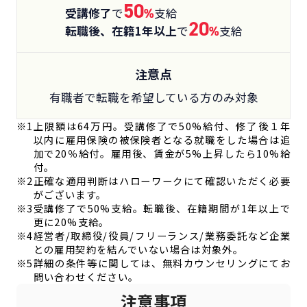
50
受講修了
で
%
支給
20
転職後、在籍1年以上
で
%
支給
注意点
有職者で転職を希望している方のみ対象
※1
上限額は64万円。受講修了で50%給付、修了後１年
以内に雇用保険の被保険者となる就職をした場合は追
加で20％給付。雇用後、賃金が5%上昇したら10%給
付。
※2
正確な適用判断はハローワークにて確認いただく必要
がございます。
※3
受講修了で50%支給。転職後、在籍期間が1年以上で
更に20%支給。
※4
経営者/取締役/役員/フリーランス/業務委託など企業
との雇用契約を結んでいない場合は対象外。
※5
詳細の条件等に関しては、無料カウンセリングにてお
問い合わせください。
注意事項