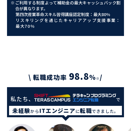
※
ご利用する制度よって補助金の最大キャッシュバック割
合が異なります。
第四次産業革命スキル習得講座認定制度：最大80%
リスキリングを通じたキャリアアップ支援事業：
最大70%
98.8
\ 転職成功率
%
/
※
私たち、
で
未経験
ITエンジニア
転職
から
に
できました。