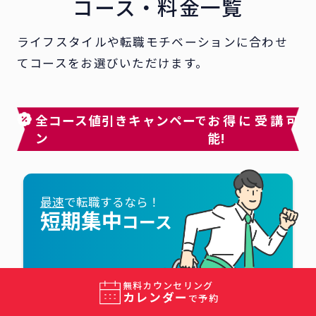
コース・料金一覧
ライフスタイルや転職モチベーションに合わせ
てコースをお選びいただけます。
全コース値引きキャンペー
お得に受講可
で
ン
能!
最速
で転職するなら！
短期集中
コース
無料カウンセリング
適用価格
カレンダー
値引きキャンペーン
で予約