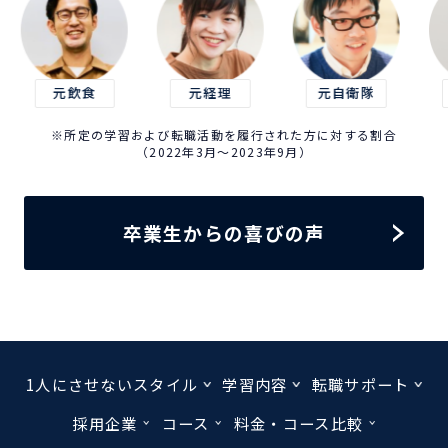
元飲食
元経理
元自衛隊
元建設
※所定の学習および転職活動を履行された方に対する割合
（2022年3月～2023年9月）
卒業生からの喜びの声
1人にさせないスタイル
学習内容
転職サポート
採用企業
コース
料金・コース比較