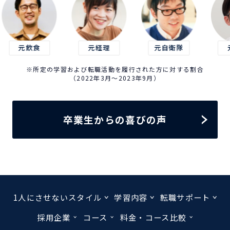
食
元経理
元自衛隊
元建設
※所定の学習および転職活動を履行された方に対する割合
（2022年3月～2023年9月）
卒業生からの喜びの声
1人にさせないスタイル
学習内容
転職サポート
採用企業
コース
料金・コース比較