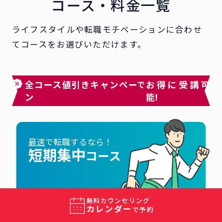
コース・料金一覧
ライフスタイルや転職モチベーションに合わせ
てコースをお選びいただけます。
全コース値引きキャンペー
お得に受講可
で
ン
能!
最速
で転職するなら！
短期集中
コース
無料カウンセリング
適用価格
カレンダー
値引きキャンペーン
で予約