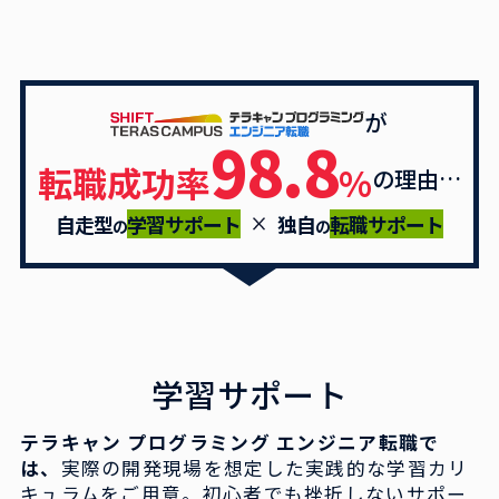
が
98.8
転職成功率
%
の理由…
自走型
学習サポート
独自
転職サポート
の
の
学習サポート
テラキャン プログラミング エンジニア転職で
は、
実際の開発現場を想定した実践的な学習カリ
キュラムをご
用意。初心者でも挫折しないサポー