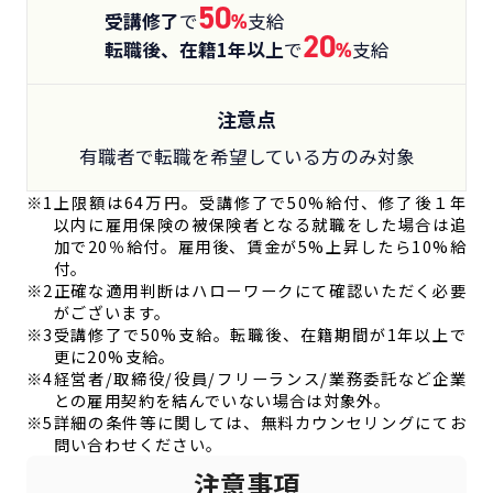
50
受講修了
で
%
支給
20
転職後、在籍1年以上
で
%
支給
注意点
有職者で転職を希望している方のみ対象
※1
上限額は64万円。受講修了で50%給付、修了後１年
以内に雇用保険の被保険者となる就職をした場合は追
加で20％給付。雇用後、賃金が5%上昇したら10%給
付。
※2
正確な適用判断はハローワークにて確認いただく必要
がございます。
※3
受講修了で50%支給。転職後、在籍期間が1年以上で
更に20%支給。
※4
経営者/取締役/役員/フリーランス/業務委託など企業
との雇用契約を結んでいない場合は対象外。
※5
詳細の条件等に関しては、無料カウンセリングにてお
問い合わせください。
注意事項