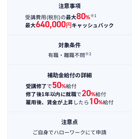
注意事項
80
※1
受講費用(税別)の
最大
%
640,000
最大
円
キャッシュバック
対象条件
※2
有職・離職不問
補助金給付の詳細
50
受講修了
で
%
給付
20
修了後1年以内に就職
で
%
給付
10
雇用後、賃金が上昇
したら
%
給付
注意点
ご自身でハローワークにて申請