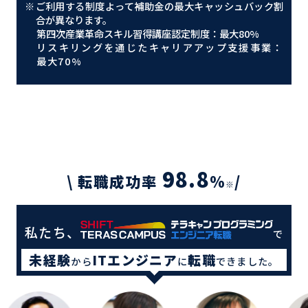
※
ご利用する制度よって補助金の最大キャッシュバック割
合が異なります。
第四次産業革命スキル習得講座認定制度：最大80%
リスキリングを通じたキャリアアップ支援事業：
最大70%
98.8
\ 転職成功率
%
/
※
私たち、
で
未経験
ITエンジニア
転職
から
に
できました。