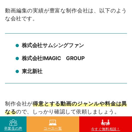
動画編集の実績が豊富な制作会社は、以下のよう
な会社です。
株式会社サムシングファン
株式会社IMAGIC GROUP
東北新社
制作会社が
得意とする動画のジャンルや料金は異
なる
ので、しっかり確認して依頼しましょう。
卒業生の声
コース一覧
今すぐ無料相談！
2.クラウドソーシング