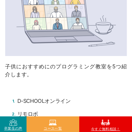
子供におすすめにのプログラミング教室を5つ紹
介します。
D-SCHOOLオンライン
リモロボ
そら塾 オンライン個別
卒業生の声
コース一覧
今すぐ無料相談！