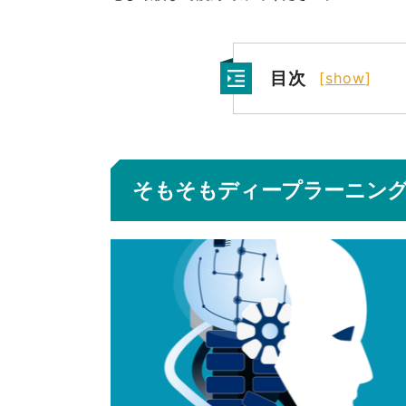
目次
[
show
]
そもそもディープラーニン