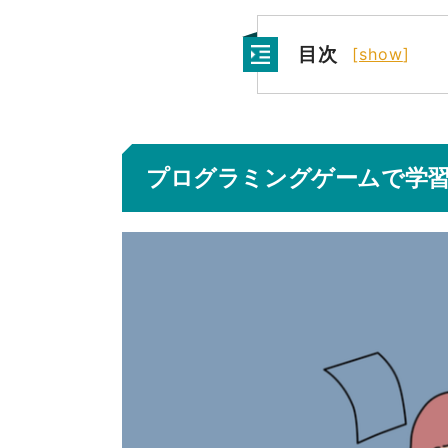
目次
[
show
]
プログラミングゲームで学習