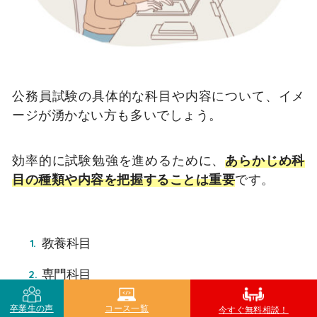
公務員試験の具体的な科目や内容について、イメ
ージが湧かない方も多いでしょう。
効率的に試験勉強を進めるために、
あらかじめ科
目の種類や内容を把握することは重要
です。
教養科目
専門科目
面接や論文試験への対策も必要
卒業生の声
コース一覧
今すぐ無料相談！