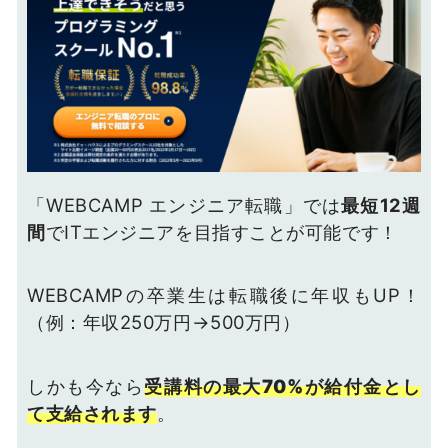
「WEBCAMP エンジニア転職」では
最短12週
間
でITエンジニアを目指すことが可能です！
WEBCAMPの卒業生は転職後に年収もUP！
（例：年収250万円→500万円）
しかも今なら
受講料の最大70%が給付金とし
て支給されます
。