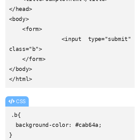
</head>

<body>

    <form>

        <input type="submit" 
class="b">

    </form>

</body>

</html>
CSS
.b{

  background-color: #cab64a;

}