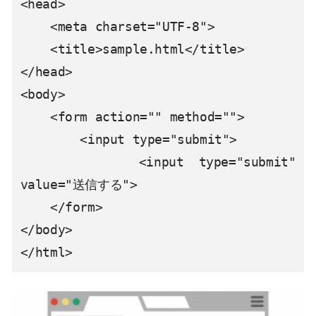
<head>

    <meta charset="UTF-8">

    <title>sample.html</title>

</head>

<body>

    <form action="" method="">

        <input type="submit">

        <input type="submit" 
value="送信する">

    </form>

</body>

</html>