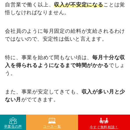
自営業で働く以上、
収入が不安定になる
ことは覚
悟しなければなりません。
会社員のように毎月固定の給料が支給されるわけ
ではないので、安定性は低いと言えます。
特に、事業を始めて間もない頃は、
毎月十分な収
入を得られるようになるまで時間がかかる
でしょ
う。
また、事業が安定してきても、
収入が多い月と少
ない月
がでてきます。
自分で仕事量を調節できることは良い点ですが、
裏を返せば一定の収入を得にくいとも言えます
卒業生の声
コース一覧
今すぐ無料相談！