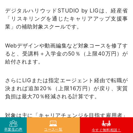
デジタルハリウッドSTUDIO by LIGは、経産省
「リスキリングを通じたキャリアアップ支援事
業」の補助対象スクールです。
Webデザインや動画編集など対象コースを修了す
ると、受講料＋入学金の50％（上限40万円）が
給付されます。
さらにLIGまたは指定エージェント経由で転職が
決まれば追加20％（上限16万円）が戻り、実質
負担は最大70％軽減される計算です。
対象は主に「キャリアチェンジを目指す雇用者」
であり、提出書類とキャリア面談の参加が条件に
卒業生の声
コース一覧
今すぐ無料相談！
なります。