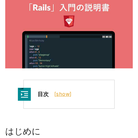
目次
[
show
]
はじめに