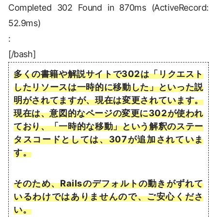
Completed 302 Found in 870ms (ActiveRecord:
52.9ms)
:
[/bash]
多くの書籍や解説サイトで302は「リクエスト
したリソースは一時的に移動した」といった説
明がされてますが、現在は変更されています。
現在は、意図的なページの変更に302が使われ
ており、「一時的な移動」という解釈のステー
タスコードとしては、307が追加されていま
す。
そのため、Railsのデフォルトの動きがずれて
いるわけではありませんので、ご安心くださ
い。